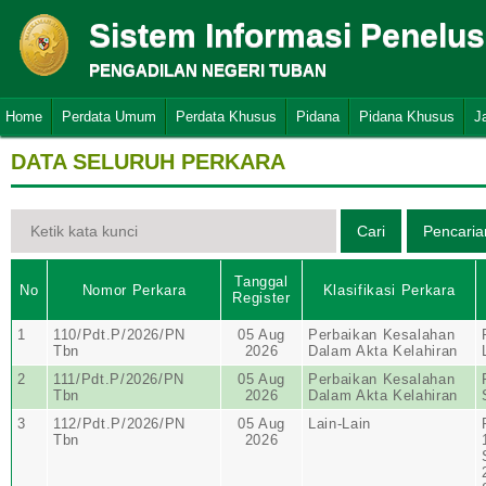
Sistem Informasi Penelu
PENGADILAN NEGERI TUBAN
Home
Perdata Umum
Perdata Khusus
Pidana
Pidana Khusus
J
DATA SELURUH PERKARA
Tanggal
No
Nomor Perkara
Klasifikasi Perkara
Register
1
110/Pdt.P/2026/PN
05 Aug
Perbaikan Kesalahan
Tbn
2026
Dalam Akta Kelahiran
2
111/Pdt.P/2026/PN
05 Aug
Perbaikan Kesalahan
Tbn
2026
Dalam Akta Kelahiran
3
112/Pdt.P/2026/PN
05 Aug
Lain-Lain
Tbn
2026