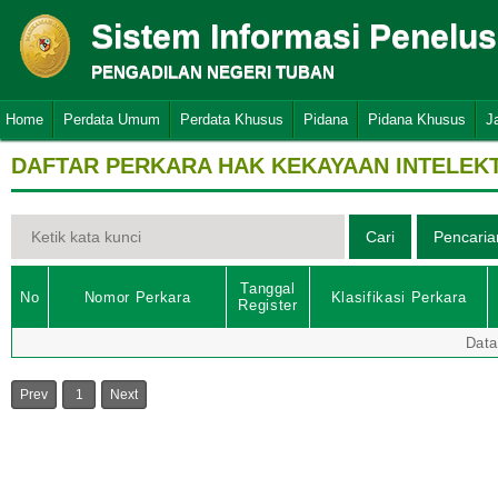
Sistem Informasi Penelu
PENGADILAN NEGERI TUBAN
Home
Perdata Umum
Perdata Khusus
Pidana
Pidana Khusus
J
DAFTAR PERKARA HAK KEKAYAAN INTELEK
Tanggal
No
Nomor Perkara
Klasifikasi Perkara
Register
Data
Prev
1
Next