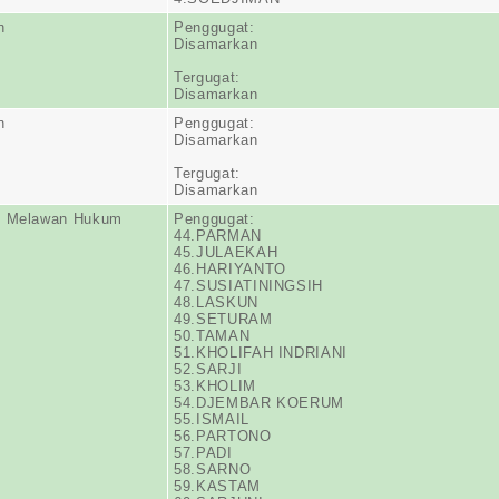
n
Penggugat:
Disamarkan
Tergugat:
Disamarkan
n
Penggugat:
Disamarkan
Tergugat:
Disamarkan
n Melawan Hukum
Penggugat:
44.PARMAN
45.JULAEKAH
46.HARIYANTO
47.SUSIATININGSIH
48.LASKUN
49.SETURAM
50.TAMAN
51.KHOLIFAH INDRIANI
52.SARJI
53.KHOLIM
54.DJEMBAR KOERUM
55.ISMAIL
56.PARTONO
57.PADI
58.SARNO
59.KASTAM