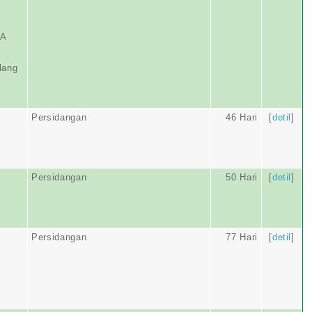
IA
lang
Persidangan
46 Hari
[
detil
]
Persidangan
50 Hari
[
detil
]
Persidangan
77 Hari
[
detil
]