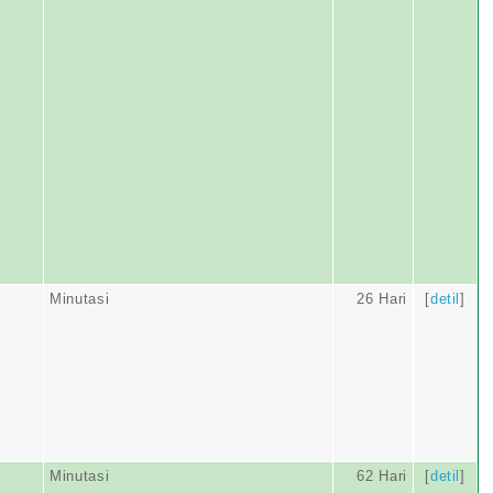
Minutasi
26 Hari
[
detil
]
Minutasi
62 Hari
[
detil
]