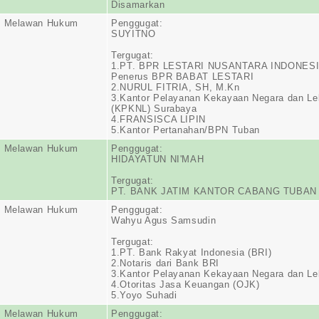
Disamarkan
n Melawan Hukum
Penggugat:
SUYITNO
Tergugat:
1.PT. BPR LESTARI NUSANTARA INDONES
Penerus BPR BABAT LESTARI
2.NURUL FITRIA, SH, M.Kn
3.Kantor Pelayanan Kekayaan Negara dan Le
(KPKNL) Surabaya
4.FRANSISCA LIPIN
5.Kantor Pertanahan/BPN Tuban
n Melawan Hukum
Penggugat:
HIDAYATUN NI'MAH
Tergugat:
PT. BANK JATIM KANTOR CABANG TUBAN
n Melawan Hukum
Penggugat:
Wahyu Agus Samsudin
Tergugat:
1.PT. Bank Rakyat Indonesia (BRI)
2.Notaris dari Bank BRI
3.Kantor Pelayanan Kekayaan Negara dan Le
4.Otoritas Jasa Keuangan (OJK)
5.Yoyo Suhadi
n Melawan Hukum
Penggugat: