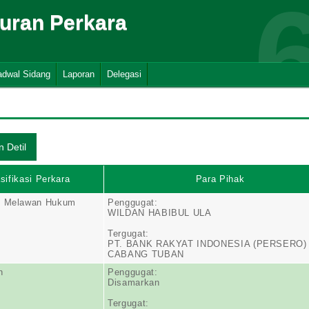
suran Perkara
adwal Sidang
Laporan
Delegasi
sifikasi Perkara
Para Pihak
n Melawan Hukum
Penggugat:
WILDAN HABIBUL ULA
Tergugat:
PT. BANK RAKYAT INDONESIA (PERSERO) 
CABANG TUBAN
n
Penggugat:
Disamarkan
Tergugat: