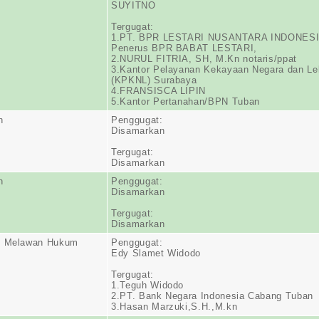
SUYITNO
Tergugat:
1.PT. BPR LESTARI NUSANTARA INDONES
Penerus BPR BABAT LESTARI,
2.NURUL FITRIA, SH, M.Kn notaris/ppat
3.Kantor Pelayanan Kekayaan Negara dan Le
(KPKNL) Surabaya
4.FRANSISCA LIPIN
5.Kantor Pertanahan/BPN Tuban
n
Penggugat:
Disamarkan
Tergugat:
Disamarkan
n
Penggugat:
Disamarkan
Tergugat:
Disamarkan
n Melawan Hukum
Penggugat:
Edy Slamet Widodo
Tergugat:
1.Teguh Widodo
2.PT. Bank Negara Indonesia Cabang Tuban
3.Hasan Marzuki,S.H.,M.kn