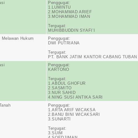
asi
Penggugat:
1.LUMINTU
2.MOHAMMAD ARIEF
3.MOHAMMAD IMAN
Tergugat:
MUHIBBUDDIN SYAFI’I
n Melawan Hukum
Penggugat:
DWI PUTRIANA
Tergugat:
PT. BANK JATIM KANTOR CABANG TUBAN
asi
Penggugat:
KARTONO
Tergugat:
1.ABDUL GHOFUR
2.SASMITO
3.NUR SAHID
4.NING SUSI ANTIKA SARI
 Tanah
Penggugat:
1.ARTA ARIF WICAKSA
2.BANU BINI WICAKSARI
3.SUNARTI
Tergugat:
3.SUIM
4.SOEDJIMAN