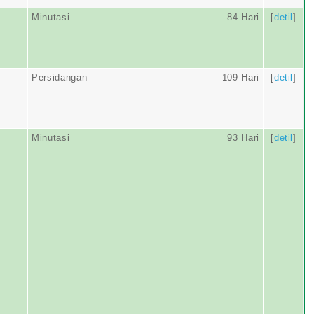
Minutasi
84 Hari
[
detil
]
Persidangan
109 Hari
[
detil
]
Minutasi
93 Hari
[
detil
]