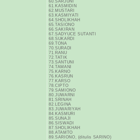
60.SARJUNI
61.KASMIDIN
62.MUSTARI
63.KASMIYATI
64.SHOLIKHAH
65.TASIONO
66.SAKIRAN
67.SADYUCE SUTANTI
68.SUKARDI
69.TONA
70.SURADI
71.RANU
72.TATIK
73.SANTUNI
74.TAMANI
75.KARNO
76.KASRUN
77.KARSO
78.CIPTO
79.SAMIONO
80.JUWARNI
81.SRINAH
82.LEGINA
83.JUWARIYAH
84.KASMURI
85.SUNAJI
86.SISWADI
87.SHOLIKHAH
88.ATAMTO
89.SARIONO, (ditulis SARINO)