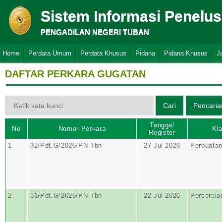
Sistem Informasi Penelu
PENGADILAN NEGERI TUBAN
Home
Perdata Umum
Perdata Khusus
Pidana
Pidana Khusus
J
DAFTAR PERKARA GUGATAN
Tanggal
No
Nomor Perkara
Kla
Register
1
32/Pdt.G/2026/PN Tbn
27 Jul 2026
Perbuata
2
31/Pdt.G/2026/PN Tbn
22 Jul 2026
Perceraia