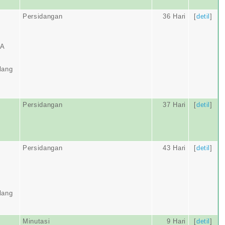
Persidangan
36 Hari
[
detil
]
IA
lang
Persidangan
37 Hari
[
detil
]
Persidangan
43 Hari
[
detil
]
lang
Minutasi
9 Hari
[
detil
]