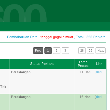
600
Pembaharuan Data :
tanggal gagal dimuat
, Total : 565 Perkara
…
Prev
1
2
3
28
29
Next
Lama
Status Perkara
Link
Proses
Persidangan
11 Hari
[
detil
]
Tbk.
Persidangan
16 Hari
[
detil
]