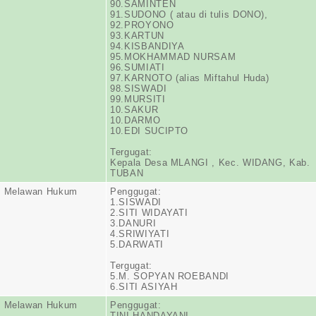
90.SAMINTEN
91.SUDONO ( atau di tulis DONO),
92.PROYONO
93.KARTUN
94.KISBANDIYA
95.MOKHAMMAD NURSAM
96.SUMIATI
97.KARNOTO (alias Miftahul Huda)
98.SISWADI
99.MURSITI
10.SAKUR
10.DARMO
10.EDI SUCIPTO
Tergugat:
Kepala Desa MLANGI , Kec. WIDANG, Kab.
TUBAN
n Melawan Hukum
Penggugat:
1.SISWADI
2.SITI WIDAYATI
3.DANURI
4.SRIWIYATI
5.DARWATI
Tergugat:
5.M. SOPYAN ROEBANDI
6.SITI ASIYAH
n Melawan Hukum
Penggugat:
TINI HANDAYANI