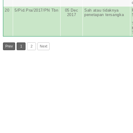
20
5/Pid.Pra/2017/PN Tbn
05 Dec
Sah atau tidaknya
2017
penetapan tersangka
Prev
1
2
Next