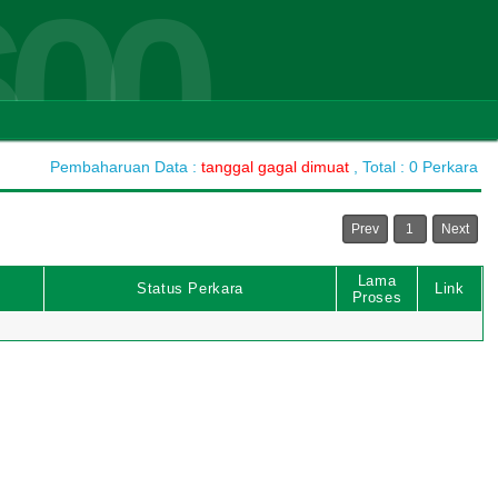
600
Pembaharuan Data :
tanggal gagal dimuat
, Total : 0 Perkara
Prev
1
Next
Lama
Status Perkara
Link
Proses