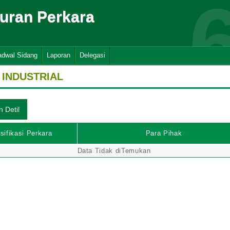
suran Perkara
adwal Sidang
Laporan
Delegasi
INDUSTRIAL
sifikasi Perkara
Para Pihak
Data Tidak diTemukan