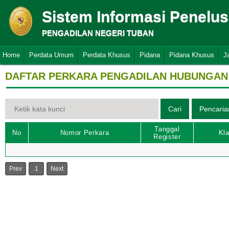
Sistem Informasi Penelu
PENGADILAN NEGERI TUBAN
Home
Perdata Umum
Perdata Khusus
Pidana
Pidana Khusus
J
DAFTAR PERKARA PENGADILAN HUBUNGAN 
Tanggal
No
Nomor Perkara
Kla
Register
Prev
1
Next