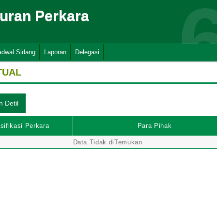
suran Perkara
adwal Sidang
Laporan
Delegasi
TUAL
sifikasi Perkara
Para Pihak
Data Tidak diTemukan