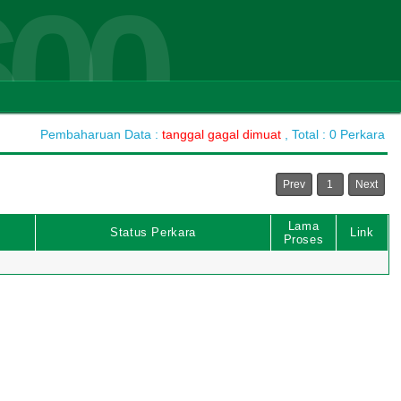
600
Pembaharuan Data :
tanggal gagal dimuat
, Total : 0 Perkara
Prev
1
Next
Lama
Status Perkara
Link
Proses