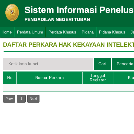
Sistem Informasi Penelu
PENGADILAN NEGERI TUBAN
Home
Perdata Umum
Perdata Khusus
Pidana
Pidana Khusus
J
DAFTAR PERKARA HAK KEKAYAAN INTELEK
Tanggal
No
Nomor Perkara
Kla
Register
Prev
1
Next