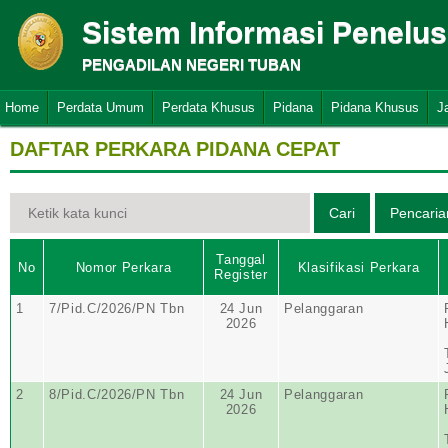
Sistem Informasi Penelu
PENGADILAN NEGERI TUBAN
Home
Perdata Umum
Perdata Khusus
Pidana
Pidana Khusus
J
DAFTAR PERKARA PIDANA CEPAT
Tanggal
No
Nomor Perkara
Klasifikasi Perkara
Register
1
7/Pid.C/2026/PN Tbn
24 Jun
Pelanggaran
2026
2
8/Pid.C/2026/PN Tbn
24 Jun
Pelanggaran
2026