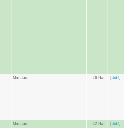
Minutasi
26 Hari
[
detil
]
Minutasi
62 Hari
[
detil
]