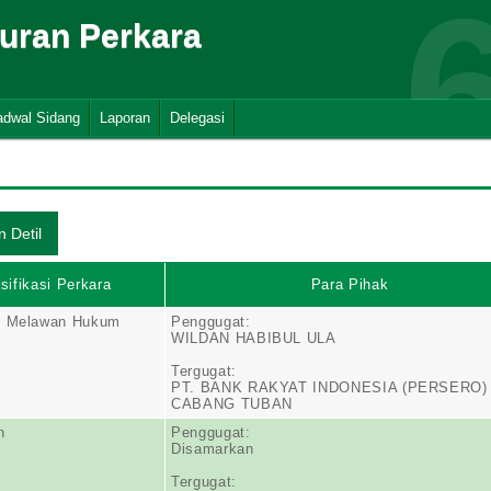
suran Perkara
adwal Sidang
Laporan
Delegasi
sifikasi Perkara
Para Pihak
n Melawan Hukum
Penggugat:
WILDAN HABIBUL ULA
Tergugat:
PT. BANK RAKYAT INDONESIA (PERSERO) 
CABANG TUBAN
n
Penggugat:
Disamarkan
Tergugat: