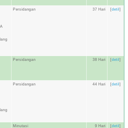
Persidangan
37 Hari
[
detil
]
IA
lang
Persidangan
38 Hari
[
detil
]
Persidangan
44 Hari
[
detil
]
lang
Minutasi
9 Hari
[
detil
]