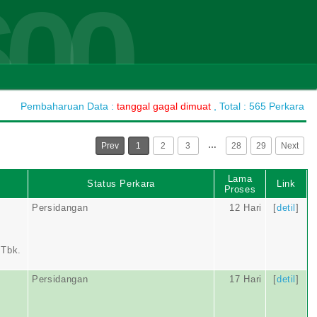
600
Pembaharuan Data :
tanggal gagal dimuat
, Total : 565 Perkara
…
Prev
1
2
3
28
29
Next
Lama
Status Perkara
Link
Proses
Persidangan
12 Hari
[
detil
]
Tbk.
Persidangan
17 Hari
[
detil
]