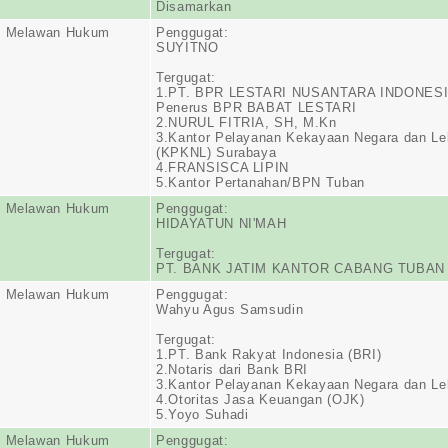
Disamarkan
n Melawan Hukum
Penggugat:
SUYITNO
Tergugat:
1.PT. BPR LESTARI NUSANTARA INDONES
Penerus BPR BABAT LESTARI
2.NURUL FITRIA, SH, M.Kn
3.Kantor Pelayanan Kekayaan Negara dan Le
(KPKNL) Surabaya
4.FRANSISCA LIPIN
5.Kantor Pertanahan/BPN Tuban
n Melawan Hukum
Penggugat:
HIDAYATUN NI'MAH
Tergugat:
PT. BANK JATIM KANTOR CABANG TUBAN
n Melawan Hukum
Penggugat:
Wahyu Agus Samsudin
Tergugat:
1.PT. Bank Rakyat Indonesia (BRI)
2.Notaris dari Bank BRI
3.Kantor Pelayanan Kekayaan Negara dan Le
4.Otoritas Jasa Keuangan (OJK)
5.Yoyo Suhadi
n Melawan Hukum
Penggugat: