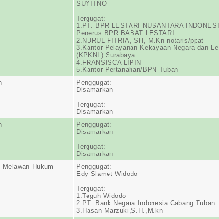
SUYITNO
Tergugat:
1.PT. BPR LESTARI NUSANTARA INDONES
Penerus BPR BABAT LESTARI,
2.NURUL FITRIA, SH, M.Kn notaris/ppat
3.Kantor Pelayanan Kekayaan Negara dan Le
(KPKNL) Surabaya
4.FRANSISCA LIPIN
5.Kantor Pertanahan/BPN Tuban
n
Penggugat:
Disamarkan
Tergugat:
Disamarkan
n
Penggugat:
Disamarkan
Tergugat:
Disamarkan
n Melawan Hukum
Penggugat:
Edy Slamet Widodo
Tergugat:
1.Teguh Widodo
2.PT. Bank Negara Indonesia Cabang Tuban
3.Hasan Marzuki,S.H.,M.kn