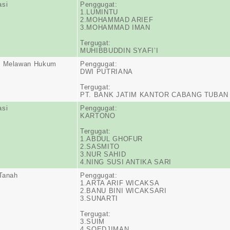
asi
Penggugat:
1.LUMINTU
2.MOHAMMAD ARIEF
3.MOHAMMAD IMAN
Tergugat:
MUHIBBUDDIN SYAFI’I
n Melawan Hukum
Penggugat:
DWI PUTRIANA
Tergugat:
PT. BANK JATIM KANTOR CABANG TUBAN
asi
Penggugat:
KARTONO
Tergugat:
1.ABDUL GHOFUR
2.SASMITO
3.NUR SAHID
4.NING SUSI ANTIKA SARI
 Tanah
Penggugat:
1.ARTA ARIF WICAKSA
2.BANU BINI WICAKSARI
3.SUNARTI
Tergugat:
3.SUIM
4.SOEDJIMAN