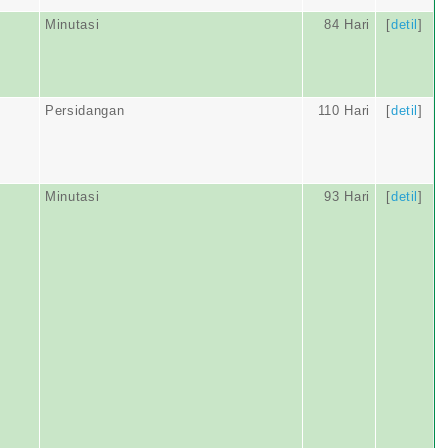
Minutasi
84 Hari
[
detil
]
Persidangan
110 Hari
[
detil
]
Minutasi
93 Hari
[
detil
]