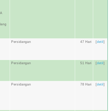
IA
lang
Persidangan
47 Hari
[
detil
]
Persidangan
51 Hari
[
detil
]
Persidangan
78 Hari
[
detil
]