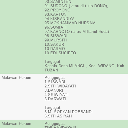
90.SAMINTEN
91.SUDONO ( atau di tulis DONO),
92.PROYONO
93.KARTUN
94.KISBANDIYA
95.MOKHAMMAD NURSAM
96.SUMIATI
97.KARNOTO (alias Miftahul Huda)
98.SISWADI
99.MURSITI
10.SAKUR
10.DARMO
10.EDI SUCIPTO
Tergugat:
Kepala Desa MLANGI , Kec. WIDANG, Kab.
TUBAN
n Melawan Hukum
Penggugat:
1.SISWADI
2.SITI WIDAYATI
3.DANURI
4.SRIWIYATI
5.DARWATI
Tergugat:
5.M. SOPYAN ROEBANDI
6.SITI ASIYAH
n Melawan Hukum
Penggugat:
TINI HANDAYANI