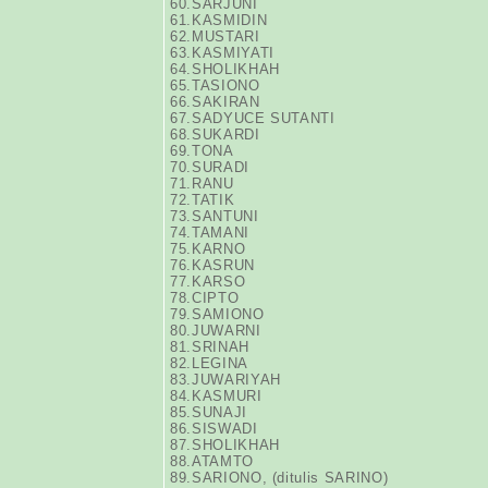
60.SARJUNI
61.KASMIDIN
62.MUSTARI
63.KASMIYATI
64.SHOLIKHAH
65.TASIONO
66.SAKIRAN
67.SADYUCE SUTANTI
68.SUKARDI
69.TONA
70.SURADI
71.RANU
72.TATIK
73.SANTUNI
74.TAMANI
75.KARNO
76.KASRUN
77.KARSO
78.CIPTO
79.SAMIONO
80.JUWARNI
81.SRINAH
82.LEGINA
83.JUWARIYAH
84.KASMURI
85.SUNAJI
86.SISWADI
87.SHOLIKHAH
88.ATAMTO
89.SARIONO, (ditulis SARINO)