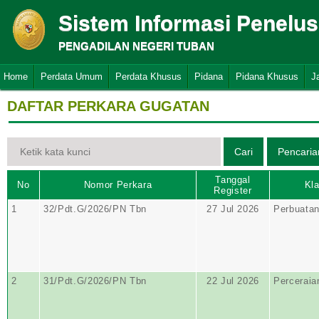
Sistem Informasi Penelu
PENGADILAN NEGERI TUBAN
Home
Perdata Umum
Perdata Khusus
Pidana
Pidana Khusus
J
DAFTAR PERKARA GUGATAN
Tanggal
No
Nomor Perkara
Kla
Register
1
32/Pdt.G/2026/PN Tbn
27 Jul 2026
Perbuata
2
31/Pdt.G/2026/PN Tbn
22 Jul 2026
Perceraia