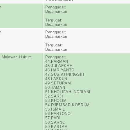
n
Penggugat:
Disamarkan
Tergugat:
Disamarkan
n
Penggugat:
Disamarkan
Tergugat:
Disamarkan
n Melawan Hukum
Penggugat:
44.PARMAN
45.JULAEKAH
46.HARIYANTO
47.SUSIATININGSIH
48.LASKUN
49.SETURAM
50.TAMAN
51.KHOLIFAH INDRIANI
52.SARJI
53.KHOLIM
54.DJEMBAR KOERUM
55.ISMAIL
56.PARTONO
57.PADI
58.SARNO
59.KASTAM