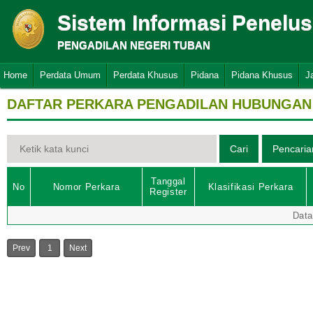
Sistem Informasi Penelu
PENGADILAN NEGERI TUBAN
Home
Perdata Umum
Perdata Khusus
Pidana
Pidana Khusus
J
DAFTAR PERKARA PENGADILAN HUBUNGAN 
Tanggal
No
Nomor Perkara
Klasifikasi Perkara
Register
Data
Prev
1
Next