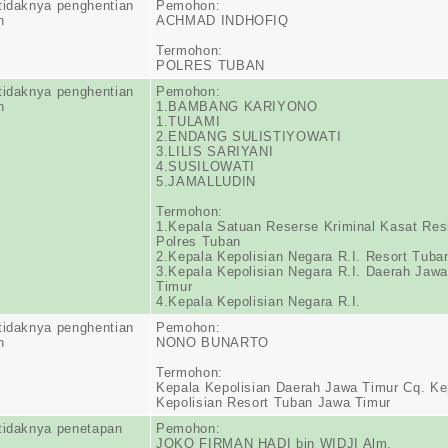
tidaknya penghentian
Pemohon:
n
ACHMAD INDHOFIQ
Termohon:
POLRES TUBAN
tidaknya penghentian
Pemohon:
n
1.BAMBANG KARIYONO
1.TULAMI
2.ENDANG SULISTIYOWATI
3.LILIS SARIYANI
4.SUSILOWATI
5.JAMALLUDIN
Termohon:
1.Kepala Satuan Reserse Kriminal Kasat Res
Polres Tuban
2.Kepala Kepolisian Negara R.I. Resort Tuba
3.Kepala Kepolisian Negara R.I. Daerah Jawa
Timur
4.Kepala Kepolisian Negara R.I.
tidaknya penghentian
Pemohon:
n
NONO BUNARTO
Termohon:
Kepala Kepolisian Daerah Jawa Timur Cq. Ke
Kepolisian Resort Tuban Jawa Timur
tidaknya penetapan
Pemohon:
JOKO FIRMAN HADI bin WIDJI Alm.