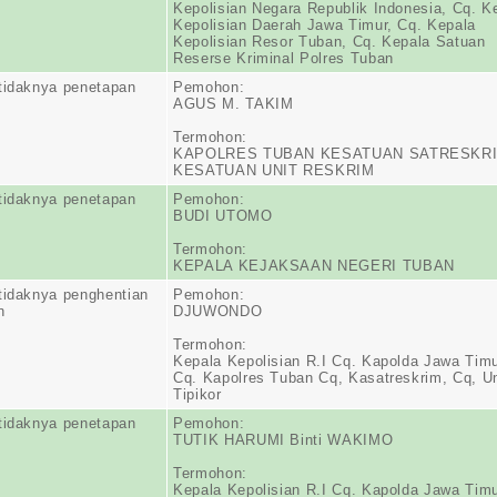
Kepolisian Negara Republik Indonesia, Cq. K
Kepolisian Daerah Jawa Timur, Cq. Kepala
Kepolisian Resor Tuban, Cq. Kepala Satuan
Reserse Kriminal Polres Tuban
tidaknya penetapan
Pemohon:
AGUS M. TAKIM
Termohon:
KAPOLRES TUBAN KESATUAN SATRESKR
KESATUAN UNIT RESKRIM
tidaknya penetapan
Pemohon:
BUDI UTOMO
Termohon:
KEPALA KEJAKSAAN NEGERI TUBAN
tidaknya penghentian
Pemohon:
n
DJUWONDO
Termohon:
Kepala Kepolisian R.I Cq. Kapolda Jawa Tim
Cq. Kapolres Tuban Cq, Kasatreskrim, Cq, Un
Tipikor
tidaknya penetapan
Pemohon:
TUTIK HARUMI Binti WAKIMO
Termohon:
Kepala Kepolisian R.I Cq. Kapolda Jawa Tim