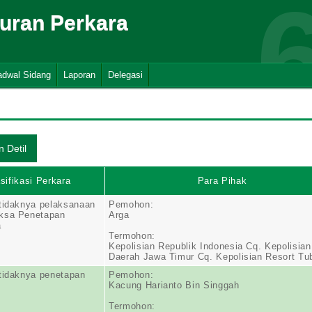
suran Perkara
adwal Sidang
Laporan
Delegasi
sifikasi Perkara
Para Pihak
tidaknya pelaksanaan
Pemohon:
ksa Penetapan
Arga
a
Termohon:
Kepolisian Republik Indonesia Cq. Kepolisian
Daerah Jawa Timur Cq. Kepolisian Resort Tu
tidaknya penetapan
Pemohon:
Kacung Harianto Bin Singgah
Termohon: