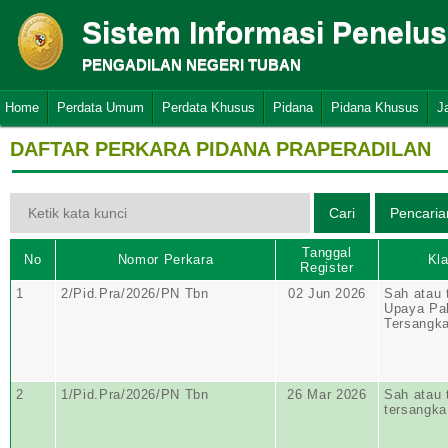
Sistem Informasi Penelu
PENGADILAN NEGERI TUBAN
Home
Perdata Umum
Perdata Khusus
Pidana
Pidana Khusus
J
DAFTAR PERKARA PIDANA PRAPERADILAN
Tanggal
No
Nomor Perkara
Kla
Register
1
2/Pid.Pra/2026/PN Tbn
02 Jun 2026
Sah atau 
Upaya Pa
Tersangk
2
1/Pid.Pra/2026/PN Tbn
26 Mar 2026
Sah atau 
tersangka