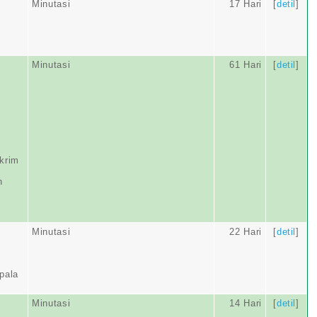
Minutasi
17 Hari
[
detil
]
Minutasi
61 Hari
[
detil
]
krim
n
Minutasi
22 Hari
[
detil
]
pala
Minutasi
14 Hari
[
detil
]