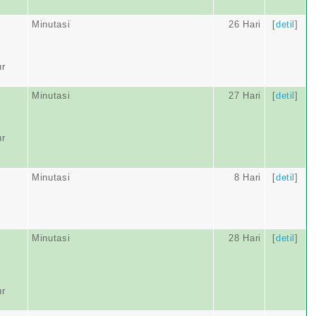
Minutasi
26 Hari
[
detil
]
ur
Minutasi
27 Hari
[
detil
]
ur
Minutasi
8 Hari
[
detil
]
Minutasi
28 Hari
[
detil
]
ur