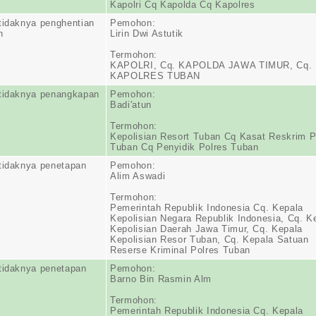
Kapolri Cq Kapolda Cq Kapolres
tidaknya penghentian
Pemohon:
n
Lirin Dwi Astutik
Termohon:
KAPOLRI, Cq. KAPOLDA JAWA TIMUR, Cq.
KAPOLRES TUBAN
tidaknya penangkapan
Pemohon:
Badi'atun
Termohon:
Kepolisian Resort Tuban Cq Kasat Reskrim P
Tuban Cq Penyidik Polres Tuban
tidaknya penetapan
Pemohon:
Alim Aswadi
Termohon:
Pemerintah Republik Indonesia Cq. Kepala
Kepolisian Negara Republik Indonesia, Cq. K
Kepolisian Daerah Jawa Timur, Cq. Kepala
Kepolisian Resor Tuban, Cq. Kepala Satuan
Reserse Kriminal Polres Tuban
tidaknya penetapan
Pemohon:
Barno Bin Rasmin Alm
Termohon:
Pemerintah Republik Indonesia Cq. Kepala