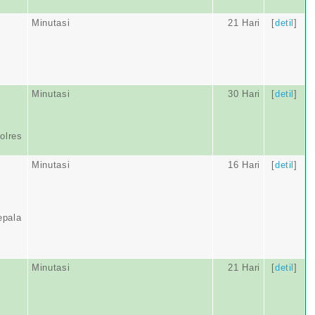
Minutasi
21 Hari
[
detil
]
Minutasi
30 Hari
[
detil
]
olres
Minutasi
16 Hari
[
detil
]
epala
Minutasi
21 Hari
[
detil
]