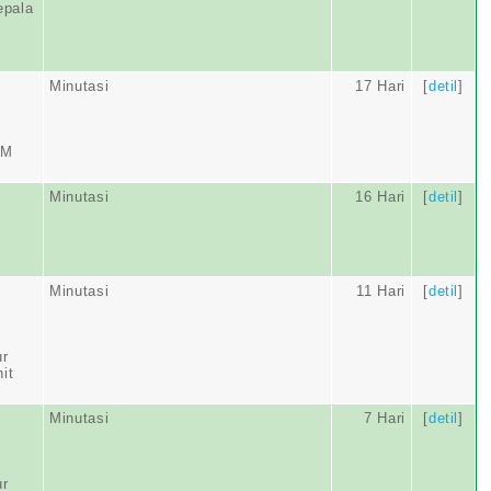
epala
Minutasi
17 Hari
[
detil
]
IM
Minutasi
16 Hari
[
detil
]
Minutasi
11 Hari
[
detil
]
ur
it
Minutasi
7 Hari
[
detil
]
ur