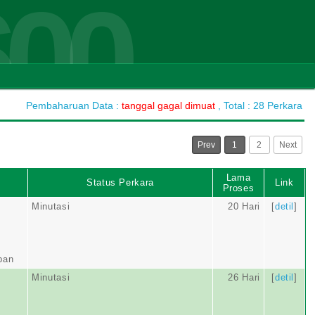
600
Pembaharuan Data :
tanggal gagal dimuat
, Total : 28 Perkara
Prev
1
2
Next
Lama
Status Perkara
Link
Proses
Minutasi
20 Hari
[
detil
]
ban
Minutasi
26 Hari
[
detil
]