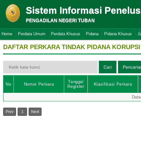
Sistem Informasi Penelu
PENGADILAN NEGERI TUBAN
Home
Perdata Umum
Perdata Khusus
Pidana
Pidana Khusus
J
DAFTAR PERKARA TINDAK PIDANA KORUPSI
Tanggal
No
Nomor Perkara
Klasifikasi Perkara
Register
Data
Prev
1
Next