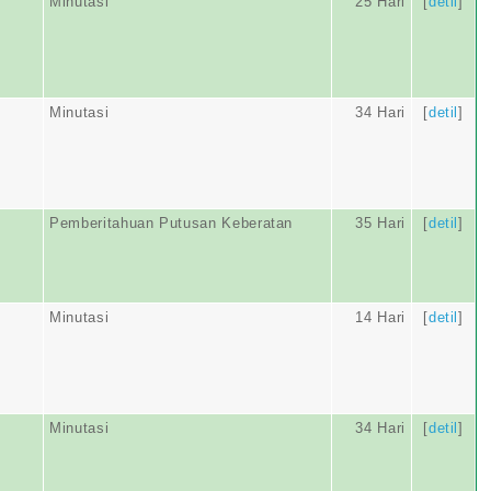
Minutasi
25 Hari
[
detil
]
Minutasi
34 Hari
[
detil
]
Pemberitahuan Putusan Keberatan
35 Hari
[
detil
]
Minutasi
14 Hari
[
detil
]
Minutasi
34 Hari
[
detil
]