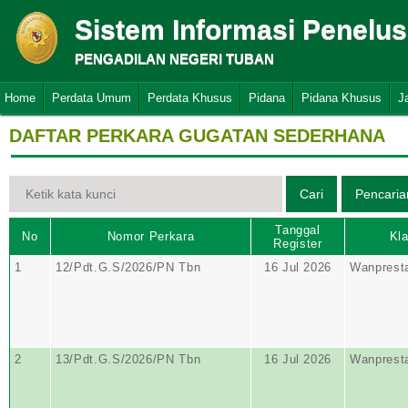
Sistem Informasi Penelu
PENGADILAN NEGERI TUBAN
Home
Perdata Umum
Perdata Khusus
Pidana
Pidana Khusus
J
DAFTAR PERKARA GUGATAN SEDERHANA
Tanggal
No
Nomor Perkara
Kla
Register
1
12/Pdt.G.S/2026/PN Tbn
16 Jul 2026
Wanprest
2
13/Pdt.G.S/2026/PN Tbn
16 Jul 2026
Wanprest