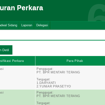
suran Perkara
adwal Sidang
Laporan
Delegasi
sifikasi Perkara
Para Pihak
asi
Penggugat:
PT. BPR MENTARI TERANG
Tergugat:
1.DARYANTI
2.YUNIAR PRASETYO
asi
Penggugat:
PT. BPR MENTARI TERANG
Tergugat: