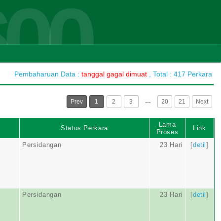
600
Pembaharuan Data :
tanggal gagal dimuat
, Total : 417 Perkara
…
Prev
1
2
3
20
21
Next
Lama
Status Perkara
Link
Proses
Persidangan
23 Hari
[
detil
]
Persidangan
23 Hari
[
detil
]