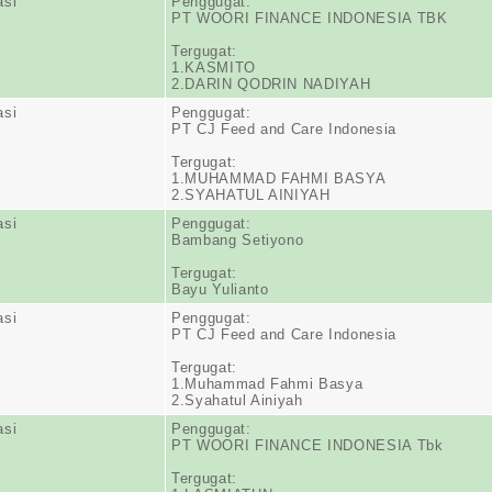
asi
Penggugat:
PT WOORI FINANCE INDONESIA TBK
Tergugat:
1.KASMITO
2.DARIN QODRIN NADIYAH
asi
Penggugat:
PT CJ Feed and Care Indonesia
Tergugat:
1.MUHAMMAD FAHMI BASYA
2.SYAHATUL AINIYAH
asi
Penggugat:
Bambang Setiyono
Tergugat:
Bayu Yulianto
asi
Penggugat:
PT CJ Feed and Care Indonesia
Tergugat:
1.Muhammad Fahmi Basya
2.Syahatul Ainiyah
asi
Penggugat:
PT WOORI FINANCE INDONESIA Tbk
Tergugat: