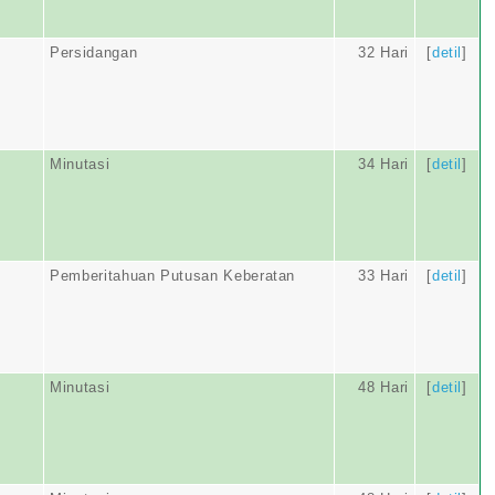
Persidangan
32 Hari
[
detil
]
Minutasi
34 Hari
[
detil
]
Pemberitahuan Putusan Keberatan
33 Hari
[
detil
]
Minutasi
48 Hari
[
detil
]