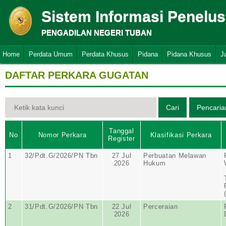
Sistem Informasi Penelu
PENGADILAN NEGERI TUBAN
Home
Perdata Umum
Perdata Khusus
Pidana
Pidana Khusus
J
DAFTAR PERKARA GUGATAN
Tanggal
No
Nomor Perkara
Klasifikasi Perkara
Register
1
32/Pdt.G/2026/PN Tbn
27 Jul
Perbuatan Melawan
2026
Hukum
2
31/Pdt.G/2026/PN Tbn
22 Jul
Perceraian
2026