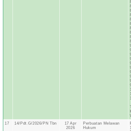
17
14/Pdt.G/2026/PN Tbn
17 Apr
Perbuatan Melawan
2026
Hukum