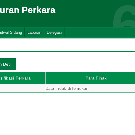
suran Perkara
adwal Sidang
Laporan
Delegasi
sifikasi Perkara
Para Pihak
Data Tidak diTemukan