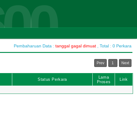
600
Pembaharuan Data :
tanggal gagal dimuat
, Total : 0 Perkara
Prev
1
Next
Lama
Status Perkara
Link
Proses