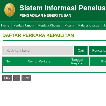
Sistem Informasi Penelu
PENGADILAN NEGERI TUBAN
Home
Perdata Umum
Perdata Khusus
Pidana
Pidana Khusus
J
DAFTAR PERKARA KEPAILITAN
Tanggal
No
Nomor Perkara
Kla
Register
Prev
1
Next