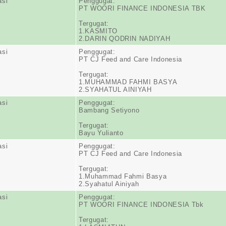
asi
Penggugat:
PT WOORI FINANCE INDONESIA TBK
Tergugat:
1.KASMITO
2.DARIN QODRIN NADIYAH
asi
Penggugat:
PT CJ Feed and Care Indonesia
Tergugat:
1.MUHAMMAD FAHMI BASYA
2.SYAHATUL AINIYAH
asi
Penggugat:
Bambang Setiyono
Tergugat:
Bayu Yulianto
asi
Penggugat:
PT CJ Feed and Care Indonesia
Tergugat:
1.Muhammad Fahmi Basya
2.Syahatul Ainiyah
asi
Penggugat:
PT WOORI FINANCE INDONESIA Tbk
Tergugat: