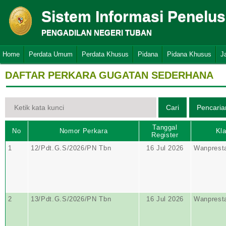
Sistem Informasi Penelu
PENGADILAN NEGERI TUBAN
Home
Perdata Umum
Perdata Khusus
Pidana
Pidana Khusus
J
DAFTAR PERKARA GUGATAN SEDERHANA
Tanggal
No
Nomor Perkara
Kla
Register
1
12/Pdt.G.S/2026/PN Tbn
16 Jul 2026
Wanprest
2
13/Pdt.G.S/2026/PN Tbn
16 Jul 2026
Wanprest