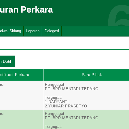
suran Perkara
adwal Sidang
Laporan
Delegasi
sifikasi Perkara
Para Pihak
asi
Penggugat:
PT. BPR MENTARI TERANG
Tergugat:
1.DARYANTI
2.YUNIAR PRASETYO
asi
Penggugat:
PT. BPR MENTARI TERANG
Tergugat: