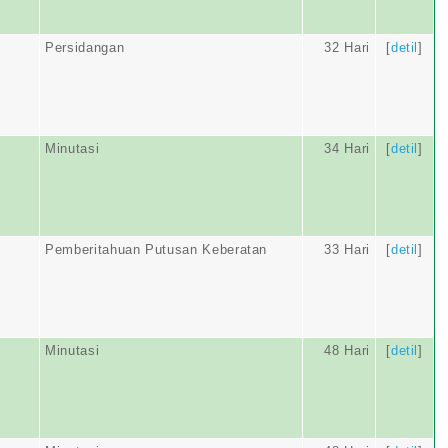
Persidangan
32 Hari
[
detil
]
Minutasi
34 Hari
[
detil
]
Pemberitahuan Putusan Keberatan
33 Hari
[
detil
]
Minutasi
48 Hari
[
detil
]