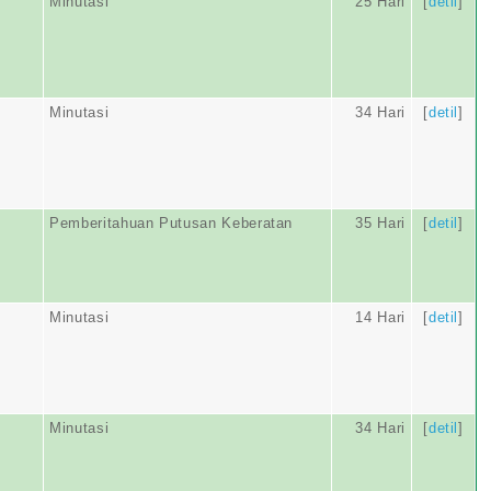
Minutasi
25 Hari
[
detil
]
Minutasi
34 Hari
[
detil
]
Pemberitahuan Putusan Keberatan
35 Hari
[
detil
]
Minutasi
14 Hari
[
detil
]
Minutasi
34 Hari
[
detil
]