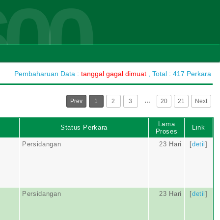
600
Pembaharuan Data :
tanggal gagal dimuat
, Total : 417 Perkara
…
Prev
1
2
3
20
21
Next
Lama
Status Perkara
Link
Proses
Persidangan
23 Hari
[
detil
]
Persidangan
23 Hari
[
detil
]