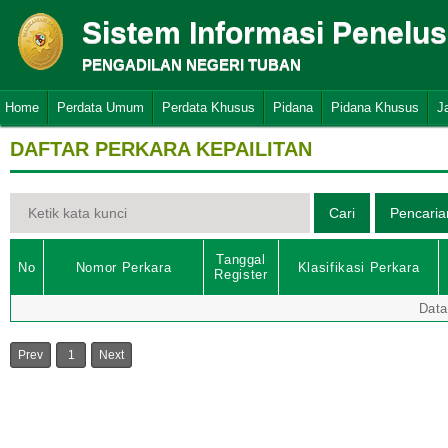
Sistem Informasi Penelu
PENGADILAN NEGERI TUBAN
Home
Perdata Umum
Perdata Khusus
Pidana
Pidana Khusus
J
DAFTAR PERKARA KEPAILITAN
Tanggal
No
Nomor Perkara
Klasifikasi Perkara
Register
Data
Prev
1
Next