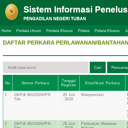
Sistem Informasi Penelu
PENGADILAN NEGERI TUBAN
Home
Perdata Umum
Perdata Khusus
Pidana
Pidana Khusus
J
DAFTAR PERKARA PERLAWANAN/BANTAHAN 
Tanggal
No
Nomor Perkara
Klasifikasi Perkara
Register
1
26/Pdt.Bth/2026/PN
25 Jun
Wanprestasi
Tbn
2026
2
28/Pdt.Bth/2026/PN
25 Jun
Perbuatan Melawan
Tbn
2026
Hukum