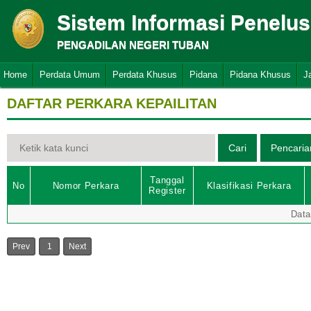
Sistem Informasi Penelu
PENGADILAN NEGERI TUBAN
Home
Perdata Umum
Perdata Khusus
Pidana
Pidana Khusus
J
DAFTAR PERKARA KEPAILITAN
Tanggal
No
Nomor Perkara
Klasifikasi Perkara
Register
Data
Prev
1
Next