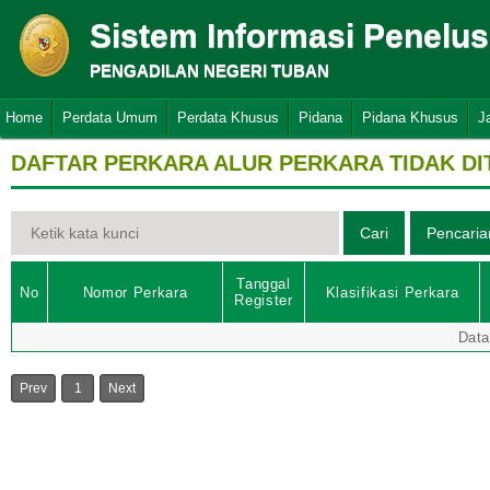
Sistem Informasi Penelu
PENGADILAN NEGERI TUBAN
Home
Perdata Umum
Perdata Khusus
Pidana
Pidana Khusus
J
DAFTAR PERKARA ALUR PERKARA TIDAK D
Tanggal
No
Nomor Perkara
Klasifikasi Perkara
Register
Data
Prev
1
Next