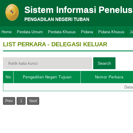
Sistem Informasi Penelu
PENGADILAN NEGERI TUBAN
Home
Perdata Umum
Perdata Khusus
Pidana
Pidana Khusus
J
LIST PERKARA - DELEGASI KELUAR
No
Pengadilan Negeri Tujuan
Nomor Perkara
Data
Prev
1
Next