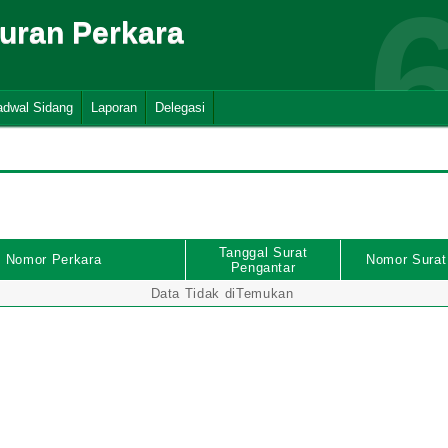
suran Perkara
adwal Sidang
Laporan
Delegasi
Tanggal Surat
Nomor Perkara
Nomor Surat
Pengantar
Data Tidak diTemukan