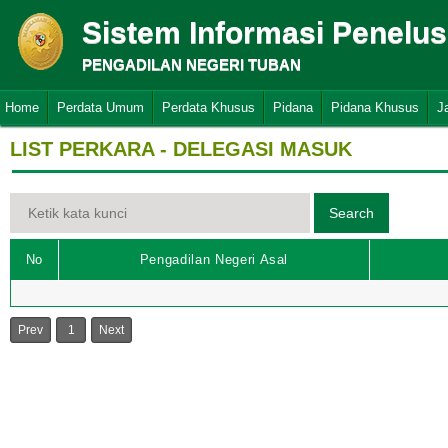
Sistem Informasi Penelu
PENGADILAN NEGERI TUBAN
Home
Perdata Umum
Perdata Khusus
Pidana
Pidana Khusus
J
LIST PERKARA - DELEGASI MASUK
No
Pengadilan Negeri Asal
Prev
1
Next