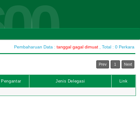
600
Pembaharuan Data :
tanggal gagal dimuat
, Total : 0 Perkara
Prev
1
Next
 Pengantar
Jenis Delegasi
Link