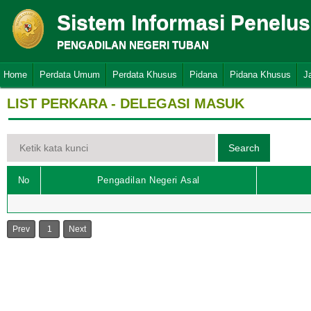
Sistem Informasi Penelu
PENGADILAN NEGERI TUBAN
Home
Perdata Umum
Perdata Khusus
Pidana
Pidana Khusus
J
LIST PERKARA - DELEGASI MASUK
No
Pengadilan Negeri Asal
Prev
1
Next