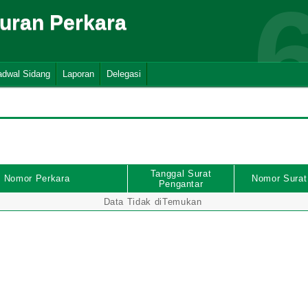
suran Perkara
adwal Sidang
Laporan
Delegasi
Tanggal Surat
Nomor Perkara
Nomor Surat
Pengantar
Data Tidak diTemukan