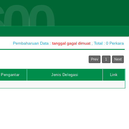
600
Pembaharuan Data :
tanggal gagal dimuat
, Total : 0 Perkara
Prev
1
Next
 Pengantar
Jenis Delegasi
Link